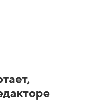
тает,
редакторе