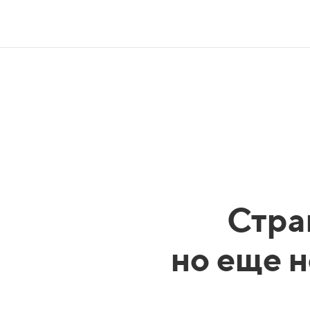
Стра
но еще н